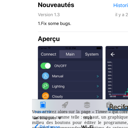
Vous arrivez alors sur la page « Timer » qui co
se compose comme telle : en haut, un graphique
milieu des boutons pour éditer le programme, e