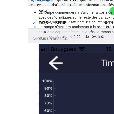
essentiel de comprendre ce système de créne
désirez. Tout d’abord, quelques informations clés
La rampe commencera à s’allumer à partir de la
avec des % indiqués sur le reste des canaux
s’allumer à 7h pour atteindre les pourcentages
La rampe s’éteindra totalement à la première 
deuxième capture d’écran ci-après, la rampe 
canal, dernier allumé à 22h, de 10% à 0.