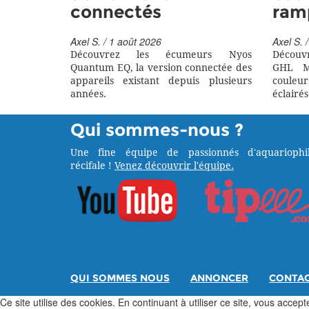
connectés
ram
Axel S. / 1 août 2026
Axel S. /
Découvrez les écumeurs Nyos
Découv
Quantum EQ, la version connectée des
GHL M
appareils existant depuis plusieurs
couleu
années.
éclairés
Qui sommes-nous ?
Une fine équipe de passionnés d'aquariophil
récifale !
Venez découvrir l'équipe.
QUI SOMMES NOUS
ANNONCER
CONTA
Ce site utilise des cookies. En continuant à utiliser ce site, vous acceptez