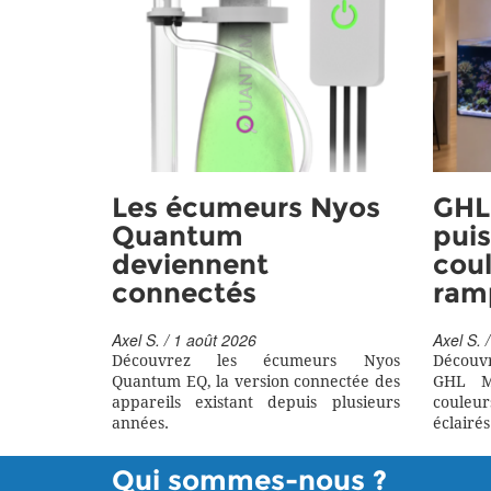
Les écumeurs Nyos
GHL 
Quantum
puis
deviennent
coul
connectés
ram
Axel S. / 1 août 2026
Axel S. /
Découvrez les écumeurs Nyos
Découv
Quantum EQ, la version connectée des
GHL M
appareils existant depuis plusieurs
couleu
années.
éclairés
Qui sommes-nous ?