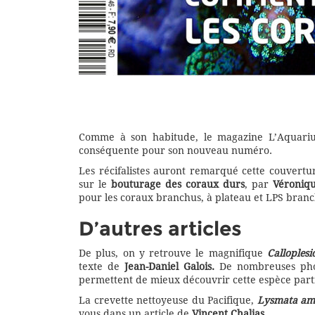
Comme à son habitude, le magazine L’Aquari
conséquente pour son nouveau numéro.
Les récifalistes auront remarqué cette couvertur
sur le
bouturage des coraux durs
, par
Véroniq
pour les coraux branchus, à plateau et LPS branc
D’autres articles
De plus, on y retrouve le magnifique
Calloplesi
texte de
Jean-Daniel Galois.
De nombreuses ph
permettent de mieux découvrir cette espèce parti
La crevette nettoyeuse du Pacifique,
Lysmata am
vous dans un article de
Vincent Chalias
.