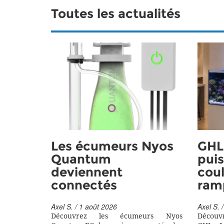
Toutes les actualités
Les écumeurs Nyos
GHL 
Quantum
puis
deviennent
coul
connectés
ram
Axel S. / 1 août 2026
Axel S. /
Découvrez les écumeurs Nyos
Découv