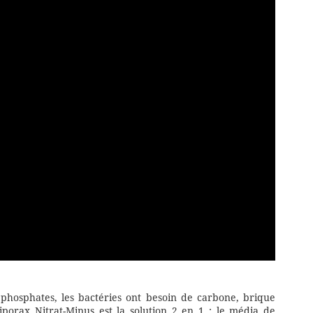
 phosphates, les bactéries ont besoin de carbone, brique
iporax Nitrat-Minus est la solution 2 en 1 : le média de