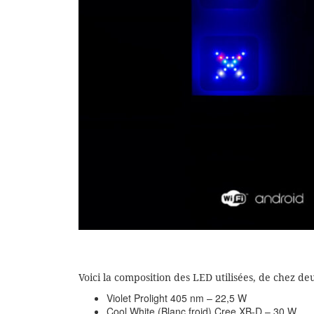
Voici la composition des LED utilisées, de chez deu
Violet Prolight 405 nm – 22,5 W
Cool White (Blanc froid) Cree XB-D – 30 W