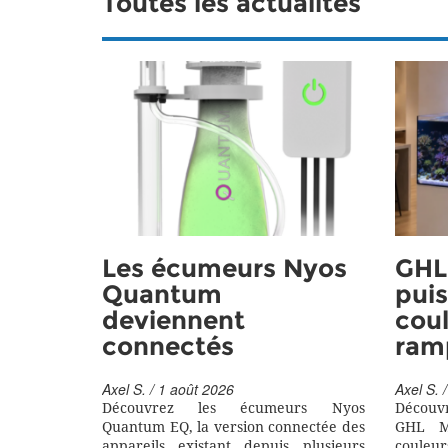
Toutes les actualités
Les écumeurs Nyos
GHL 
Quantum
puis
deviennent
coul
connectés
ram
Axel S. / 1 août 2026
Axel S. /
Découvrez les écumeurs Nyos
Découv
Quantum EQ, la version connectée des
GHL M
appareils existant depuis plusieurs
couleu