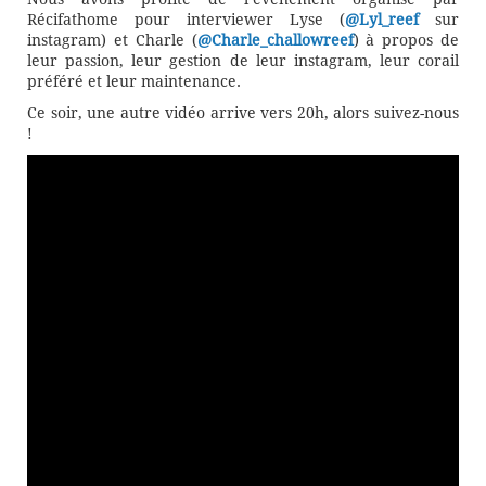
Récifathome pour interviewer Lyse (
@Lyl_reef
sur
instagram) et Charle (
@Charle_challowreef
) à propos de
leur passion, leur gestion de leur instagram, leur corail
préféré et leur maintenance.
Ce soir, une autre vidéo arrive vers 20h, alors suivez-nous
!