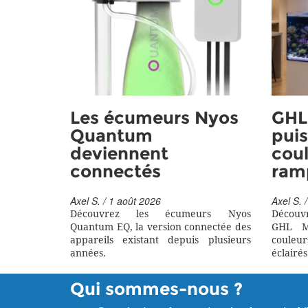
Les écumeurs Nyos
GHL 
Quantum
puis
deviennent
coul
connectés
ram
Axel S. / 1 août 2026
Axel S. /
Découvrez les écumeurs Nyos
Découv
Quantum EQ, la version connectée des
GHL M
appareils existant depuis plusieurs
couleu
années.
éclairés
Qui sommes-nous ?