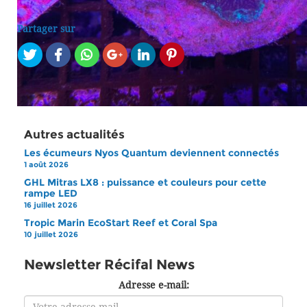
Partager sur
Autres actualités
Les écumeurs Nyos Quantum deviennent connectés
1 août 2026
GHL Mitras LX8 : puissance et couleurs pour cette
rampe LED
16 juillet 2026
Tropic Marin EcoStart Reef et Coral Spa
10 juillet 2026
Newsletter Récifal News
Adresse e-mail: