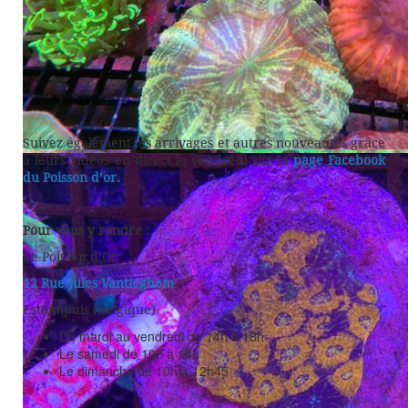
Suivez également les arrivages et autres nouveautés grâce
à leurs vidéos en direct le vendredi sur la
page Facebook
du Poisson d’or.
Pour vous y rendre :
Le Poisson d’Or
12 Rue Jules Vantieghem
Estaimpuis (Belgique)
Du mardi au vendredi de 14h à 18h
Le samedi de 10h à 18h
Le dimanche de 10h à 12h45