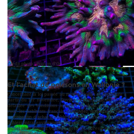
Crédit photo : Poisson d’Or
Et l’achat de poissons en Wallonie ?
Concernant la loi passée au mois de juillet et appliquée à
partir du 1er novembre, David a préparé une vidéo très
détaillée des conditions actuelles d’achats d’un poisson.
Pour les habitants français, demandez simplement votre
autorisation d’achat (valable 1 an) en écrivant un mail à
fichiercentral.environnement@spw.wallonie.be dans
lequel vous donnez vos nom, prénom, adresse postale, n°