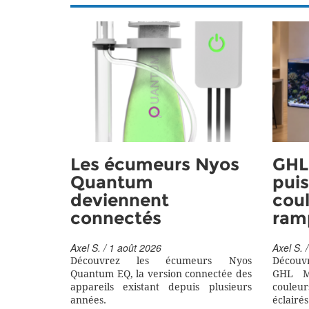
Les écumeurs Nyos
GHL 
Quantum
puis
deviennent
coul
connectés
ram
Axel S. / 1 août 2026
Axel S. /
Découvrez les écumeurs Nyos
Découv
Quantum EQ, la version connectée des
GHL M
appareils existant depuis plusieurs
couleu
années.
éclairés