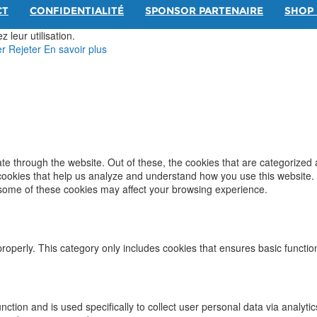
CT
CONFIDENTIALITÉ
SPONSOR PARTENAIRE
SHOP 
 leur utilisation.
er
Rejeter
En savoir plus
e through the website. Out of these, the cookies that are categorized 
y cookies that help us analyze and understand how you use this website.
f some of these cookies may affect your browsing experience.
properly. This category only includes cookies that ensures basic functio
function and is used specifically to collect user personal data via ana