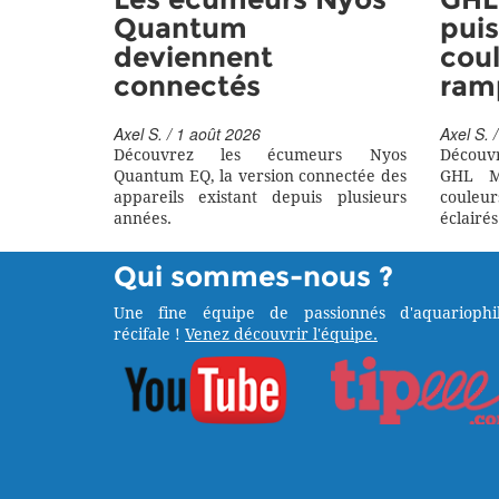
Les écumeurs Nyos
GHL 
Quantum
puis
deviennent
coul
connectés
ram
Axel S. / 1 août 2026
Axel S. /
Découvrez les écumeurs Nyos
Découv
Quantum EQ, la version connectée des
GHL M
appareils existant depuis plusieurs
couleu
années.
éclairés
Qui sommes-nous ?
Une fine équipe de passionnés d'aquariophil
récifale !
Venez découvrir l'équipe.