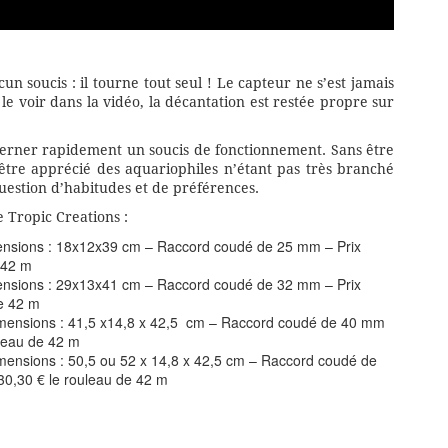
cun soucis : il tourne tout seul ! Le capteur ne s’est jamais
 voir dans la vidéo, la décantation est restée propre sur
cerner rapidement un soucis de fonctionnement. Sans être
être apprécié des aquariophiles n’étant pas très branché
uestion d’habitudes et de préférences.
e Tropic Creations :
mensions : 18x12x39 cm – Raccord coudé de 25 mm – Prix
 42 m
mensions : 29x13x41 cm – Raccord coudé de 32 mm – Prix
de 42 m
Dimensions : 41,5 x14,8 x 42,5 cm – Raccord coudé de 40 mm
uleau de 42 m
imensions : 50,5 ou 52 x 14,8 x 42,5 cm – Raccord coudé de
30,30 € le rouleau de 42 m