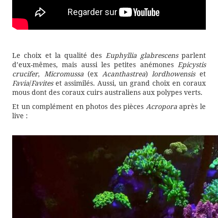
Le choix et la qualité des
Euphyllia glabrescens
parlent
d’eux-mêmes, mais aussi les petites anémones
Epicystis
crucifer
,
Micromussa
(ex
Acanthastrea
)
lordhowensis
et
Favia
/
Favites
et assimilés. Aussi, un grand choix en coraux
mous dont des coraux cuirs australiens aux polypes verts.
Et un complément en photos des pièces
Acropora
après le
live :