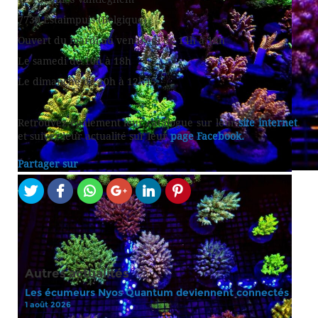
7730 Estaimpuis (Belgique)
Ouvert du mardi au vendredi de 14h à 18h
Le samedi de 10h à 18h
Le dimanche de 10h à 12h45
Retrouvez également leur catalogue sur leur
site internet
,
et suivez leur actualité sur leur
page Facebook.
Partager sur
Autres actualités
Les écumeurs Nyos Quantum deviennent connectés
1 août 2026