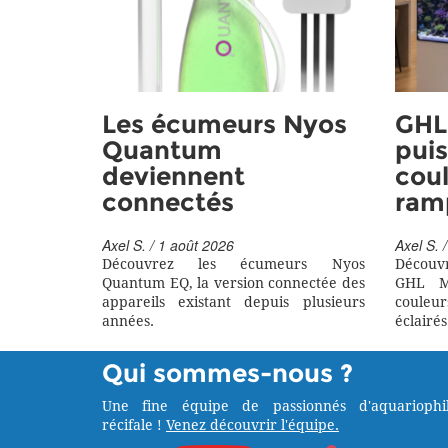
Les écumeurs Nyos
GHL 
Quantum
puis
deviennent
coul
connectés
ram
Axel S. / 1 août 2026
Axel S. /
Découvrez les écumeurs Nyos
Découv
Quantum EQ, la version connectée des
GHL M
appareils existant depuis plusieurs
couleu
années.
éclairés
Qui sommes-nous ?
Une fine équipe de passionnés d'aquariophil
récifale !
Venez découvrir l'équipe.