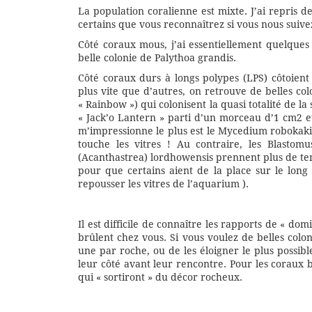
La population coralienne est mixte. J’ai repris 
certains que vous reconnaîtrez si vous nous suiv
Côté coraux mous, j’ai essentiellement quelques
belle colonie de Palythoa grandis.
Côté coraux durs à longs polypes (LPS) côtoient 
plus vite que d’autres, on retrouve de belles c
« Rainbow ») qui colonisent la quasi totalité de l
« Jack’o Lantern » parti d’un morceau d’1 cm2 
m’impressionne le plus est le Mycedium robokaki b
touche les vitres ! Au contraire, les Blastomu
(Acanthastrea) lordhowensis prennent plus de tem
pour que certains aient de la place sur le lon
repousser les vitres de l’aquarium ).
Il est difficile de connaître les rapports de « do
brûlent chez vous. Si vous voulez de belles colon
une par roche, ou de les éloigner le plus possib
leur côté avant leur rencontre. Pour les coraux 
qui « sortiront » du décor rocheux.