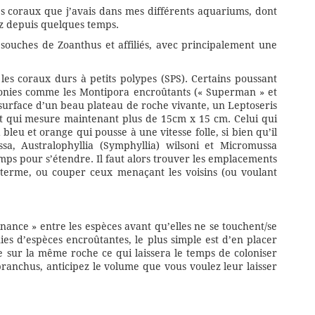
des coraux que j’avais dans mes différents aquariums, dont
ez depuis quelques temps.
 souches de Zoanthus et affiliés, avec principalement une
les coraux durs à petits polypes (SPS). Certains poussant
olonies comme les Montipora encroûtants (« Superman » et
a surface d’un beau plateau de roche vivante, un Leptoseris
et qui mesure maintenant plus de 15cm x 15 cm. Celui qui
leu et orange qui pousse à une vitesse folle, si bien qu’il
ssa, Australophyllia (Symphyllia) wilsoni et Micromussa
ps pour s’étendre. Il faut alors trouver les emplacements
g terme, ou couper ceux menaçant les voisins (ou voulant
minance » entre les espèces avant qu’elles ne se touchent/se
ies d’espèces encroûtantes, le plus simple est d’en placer
le sur la même roche ce qui laissera le temps de coloniser
branchus, anticipez le volume que vous voulez leur laisser