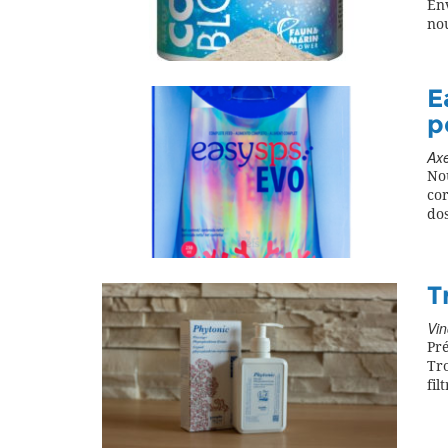
Env
no
E
p
Axe
No
co
dos
T
Vin
Pré
Tr
fil