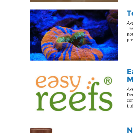
T
Axe
Tes
no
phy
E
M
Axe
Dé
com
Lu
N