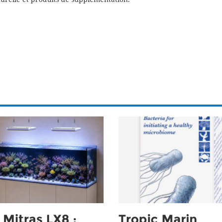
Mitras LX8 :
Tropic Marin