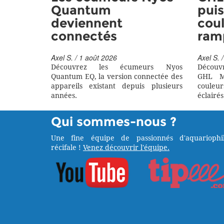
Quantum
puis
deviennent
coul
connectés
ram
Axel S. / 1 août 2026
Axel S. /
Découvrez les écumeurs Nyos
Découv
Quantum EQ, la version connectée des
GHL M
appareils existant depuis plusieurs
couleu
années.
éclairés
Qui sommes-nous ?
Une fine équipe de passionnés d'aquariophil
récifale !
Venez découvrir l'équipe.