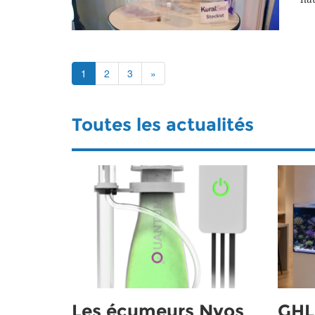
1
2
3
»
Toutes les actualités
Les écumeurs Nyos
GHL 