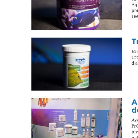
Aq
pou
Fee
T
Vin
Tr
d'a
A
d
Axe
Pré
ph
nat