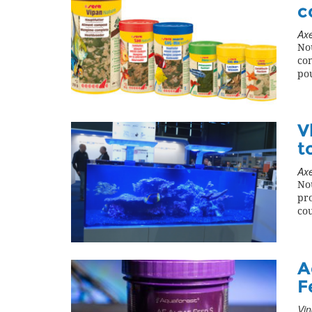
c
Axe
No
co
pou
V
t
Axe
No
pro
cou
A
F
Vin