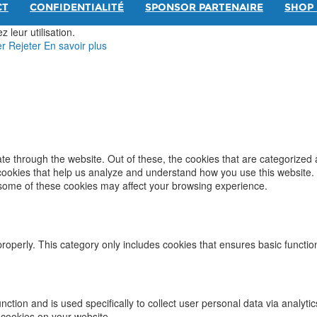
CT
CONFIDENTIALITÉ
SPONSOR PARTENAIRE
SHOP 
 leur utilisation.
er
Rejeter
En savoir plus
e through the website. Out of these, the cookies that are categorized 
y cookies that help us analyze and understand how you use this website.
f some of these cookies may affect your browsing experience.
properly. This category only includes cookies that ensures basic functio
function and is used specifically to collect user personal data via ana
 cookies on your website.