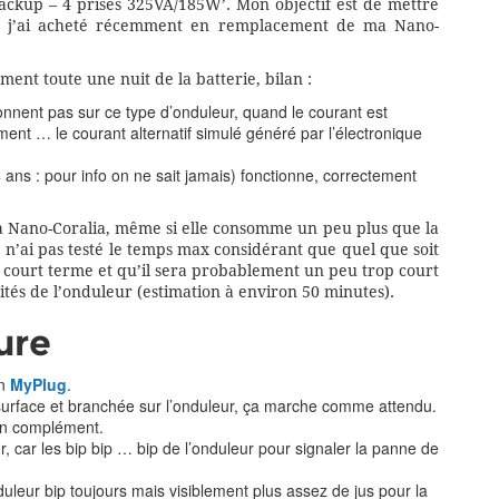
ackup – 4 prises 325VA/185W’. Mon objectif est de mettre
e j’ai acheté récemment en remplacement de ma Nano-
ment toute une nuit de la batterie, bilan :
nent pas sur ce type d’onduleur, quand le courant est
ment … le courant alternatif simulé généré par l’électronique
ans : pour info on ne sait jamais) fonctionne, correctement
c la Nano-Coralia, même si elle consomme un peu plus que la
 n’ai pas testé le temps max considérant que quel que soit
à court terme et qu’il sera probablement un peu trop court
ités de l’onduleur (estimation à environ 50 minutes).
ure
on
MyPlug
.
urface et branchée sur l’onduleur, ça marche comme attendu.
 en complément.
 car les bip bip … bip de l’onduleur pour signaler la panne de
uleur bip toujours mais visiblement plus assez de jus pour la