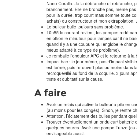
Nano-Coralia. Je la débranche et rebranche, pou
branchement. Elle ne bronche pas, même pas u
pour la durée, trop court mais somme toute co
achats) du constructeur et mon extrapolation. 
Le bulleur bulle toujours sans problème.
10h55 le courant revient, les pompes redémar
en off/on le minuteur pour lampes car il ne ba
quand il y a une coupure qui englobe le changem
mieux adapté à ce type de problème).
Je remballe l’onduleur APC et le retourne à la
Impact bac : le jour même, pas d’impact visibl
est fermé, puis re-ouvert plus ou moins dans la 
recroquevillé au fond de la coquille. 3 jours a
triste et dubitatif sur la cause.
A faire
Avoir un relais qui active le bulleur à pile en 
(au moins pour les congés). Sinon, je rentre c
Attention, l’éclatement des bulles pendant que
Trouver éventuellement un onduleur/ batterie 
quelques heures. Avoir une pompe Tunze (ou a
envisageable aussi.