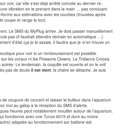
r voir, car elle s’est déjà arrêté coincée au dernier re-
ne vibration en le prenant dans la main … pas concluant
nforme aux estimations avec les courbes (trouvées après
Je coupe et range le tout.
rent. Le SMS du MyPlug arrive. Je dois passer manuellement
scule pas (il faudrait attendre demain en automatique …)
ent d’état (ça je le savais, il faudra que je m’en trouve un
 boutique pour voir si un remboursement est possible.
e sur les coraux ni les Poissons Clowns. Le Tridacna Crocea
soirée. Le lendemain, la coquille est ouverte et on le voit
près pas de doute
il est mort
, la chaire se détache. Je suis
cas de coupure de courant et laisser le bulleur dans l’aquarium
hez moi au galop à la réception du SMS d’alerte.
lques heures peut notablement mouiller autour de l’aquarium.
qui fonctionne avec une Tunze 6015 et dure au moins
utre) adaptée au fonctionnement sur batterie est