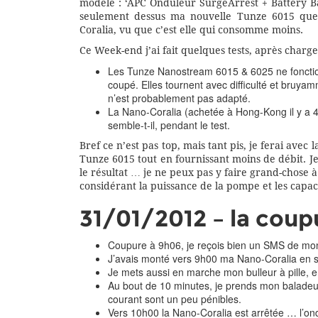
modèle : ‘APC Onduleur SurgeArrest + Battery B
seulement dessus ma nouvelle Tunze 6015 qu
Coralia, vu que c’est elle qui consomme moins.
Ce Week-end j’ai fait quelques tests, après charge
Les Tunze Nanostream 6015 & 6025 ne fonction
coupé. Elles tournent avec difficulté et bruyam
n’est probablement pas adapté.
La Nano-Coralia (achetée à Hong-Kong il y a 4 
semble-t-il, pendant le test.
Bref ce n’est pas top, mais tant pis, je ferai ave
Tunze 6015 tout en fournissant moins de débit. Je
le résultat … je ne peux pas y faire grand-chose 
considérant la puissance de la pompe et les capac
31/01/2012 – la coup
Coupure à 9h06, je reçois bien un SMS de m
J’avais monté vers 9h00 ma Nano-Coralia en s
Je mets aussi en marche mon bulleur à pille,
Au bout de 10 minutes, je prends mon baladeur,
courant sont un peu pénibles.
Vers 10h00 la Nano-Coralia est arrêtée … l’ond