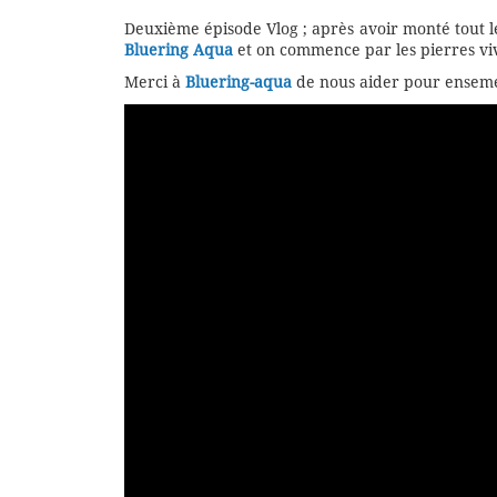
Deuxième épisode Vlog ; après avoir monté tout le
Bluering Aqua
et on commence par les pierres viv
Merci à
Bluering-aqua
de nous aider pour enseme