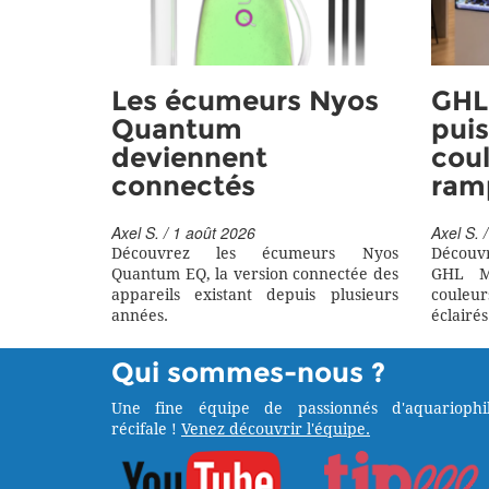
Les écumeurs Nyos
GHL 
Quantum
puis
deviennent
coul
connectés
ram
Axel S. / 1 août 2026
Axel S. /
Découvrez les écumeurs Nyos
Découv
Quantum EQ, la version connectée des
GHL M
appareils existant depuis plusieurs
couleu
années.
éclairés
Qui sommes-nous ?
Une fine équipe de passionnés d'aquariophil
récifale !
Venez découvrir l'équipe.