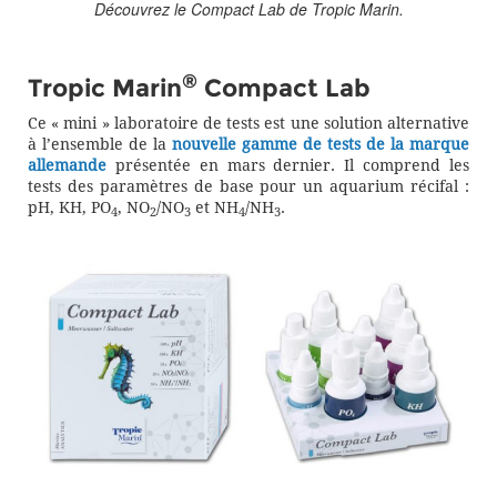
Découvrez le Compact Lab de Tropic Marin.
®
Tropic Marin
Compact Lab
Ce « mini » laboratoire de tests est une solution alternative
à l’ensemble de la
nouvelle gamme de tests de la marque
allemande
présentée en mars dernier. Il comprend les
tests des paramètres de base pour un aquarium récifal :
pH, KH, PO
, NO
/NO
et NH
/NH
.
4
2
3
4
3