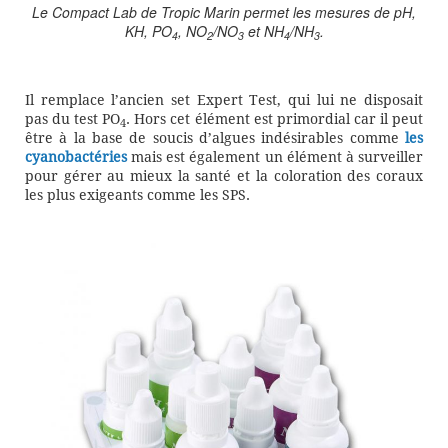
Le Compact Lab de Tropic Marin permet les mesures de pH,
KH, PO
, NO
/NO
et NH
/NH
.
4
2
3
4
3
Il remplace l’ancien set Expert Test, qui lui ne disposait
pas du test PO
. Hors cet élément est primordial car il peut
4
être à la base de soucis d’algues indésirables comme
les
cyanobactéries
mais est également un élément à surveiller
pour gérer au mieux la santé et la coloration des coraux
les plus exigeants comme les SPS.