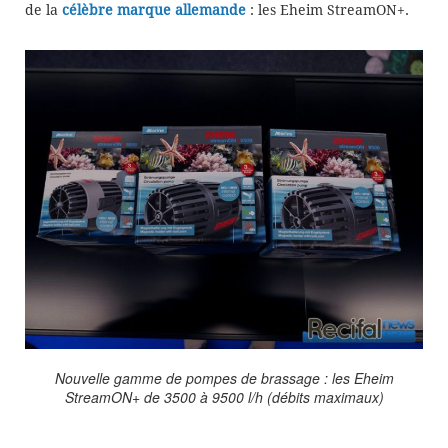
de la
célèbre marque allemande
: les Eheim StreamON+.
Nouvelle gamme de pompes de brassage : les Eheim
StreamON+ de 3500 à 9500 l/h (débits maximaux)