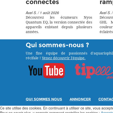
connectés
ram
Axel S. / 1 août 2026
Axel S. /
Découvrez les écumeurs Nyos
Découv
Quantum EQ, la version connectée des
GHL M
appareils existant depuis plusieurs
couleu
années.
éclairés
Qui sommes-nous ?
Une fine équipe de passionnés d'aquariophil
récifale !
Venez découvrir l'équipe.
QUI SOMMES NOUS
ANNONCER
CONTA
Ce site utilise des cookies. En continuant à utiliser ce site, vous acceptez
Pour en savoir plus, y compris comment contrôler les cookies :
Accept