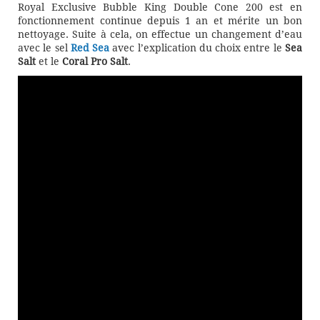
Royal Exclusive Bubble King Double Cone 200 est en
fonctionnement continue depuis 1 an et mérite un bon
nettoyage. Suite à cela, on effectue un changement d’eau
avec le sel
Red Sea
avec l’explication du choix entre le
Sea
Salt
et le
Coral Pro Salt
.