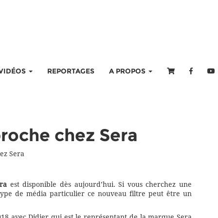
VIDÉOS
REPORTAGES
A PROPOS
pproche chez Sera
hez Sera
ra
est disponible dès aujourd’hui. Si vous cherchez une
 type de média particulier ce nouveau filtre peut être un
018 avec Didier qui est le représentant de la marque Sera