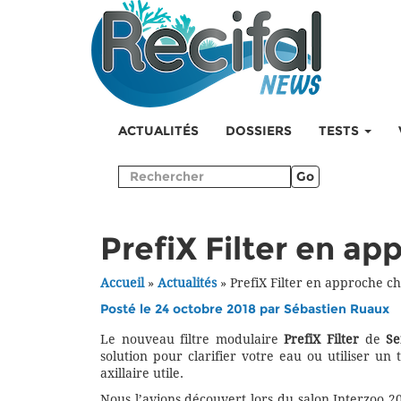
ACTUALITÉS
DOSSIERS
TESTS
Go
PrefiX Filter en a
Accueil
»
Actualités
»
PrefiX Filter en approche c
Posté le 24 octobre 2018 par
Sébastien Ruaux
Le nouveau filtre modulaire
PrefiX Filter
de
Se
solution pour clarifier votre eau ou utiliser un
axillaire utile.
Nous l’avions découvert lors du salon Interzoo 2