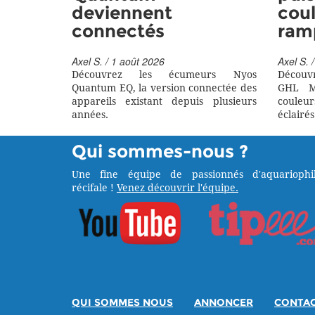
deviennent
coul
connectés
ram
Axel S. / 1 août 2026
Axel S. /
Découvrez les écumeurs Nyos
Découv
Quantum EQ, la version connectée des
GHL M
appareils existant depuis plusieurs
couleu
années.
éclairés
Qui sommes-nous ?
Une fine équipe de passionnés d'aquariophil
récifale !
Venez découvrir l'équipe.
QUI SOMMES NOUS
ANNONCER
CONTA