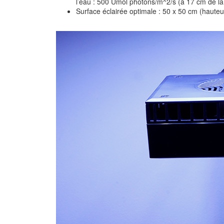
l’eau : 500 Umol photons/m^2/s (à 17 cm de la
Surface éclairée optimale : 50 x 50 cm (hauteu