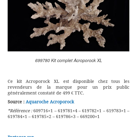
699780 Kit complet Acroporock XL
Ce kit Acroporock XL est disponible chez tous les
revendeurs de la marque pour un prix public
généralement constaté de 499 € TTC.
Source :
Aquaroche Acroporock
*Référence :
609716×1 – 619781×4 – 619782×1 – 619783×1 –
619784×1 – 619785×2 – 619786×3 – 669200×1