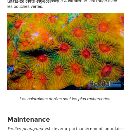
La coloration la plus classique Australienne, est rouge avec
Graal de cette espèce.
les bouches vertes.
Les colorations dorées sont les plus recherchées.
Maintenance
Favites pentagona
est devenu particulièrement populaire