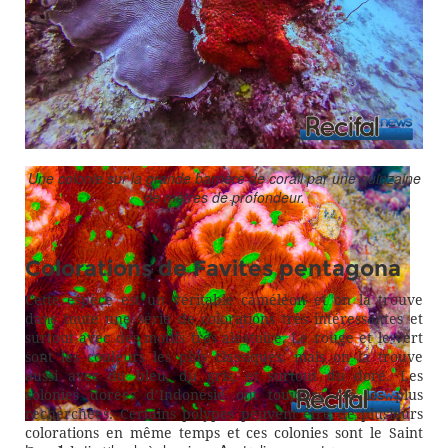
les souches Australienne ont des colorations très vives.
Une colonie sur la grande barrière de corail par une quinzaine
de mètres de profondeur.
Colorations de Favites pentagona
Cette espèce est un véritable caméléon et on la trouve
dans toute une série de colorations très intéressantes et
surtout avec des motifs très aléatoire. Le rouge et le vert
sont les couleurs les plus classiques, mais on la trouve
aussi avec du bleu, du gris, et surtout du doré. Les
colonies dorées d’Indonésie ont toujours été les plus
recherchées. Certains polypes peuvent être de plusieurs
colorations en même temps et ces colonies sont le Saint