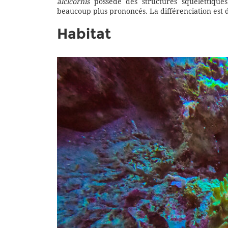
alcicornis
possède des structures squelettiques
beaucoup plus prononcés. La différenciation est 
Habitat