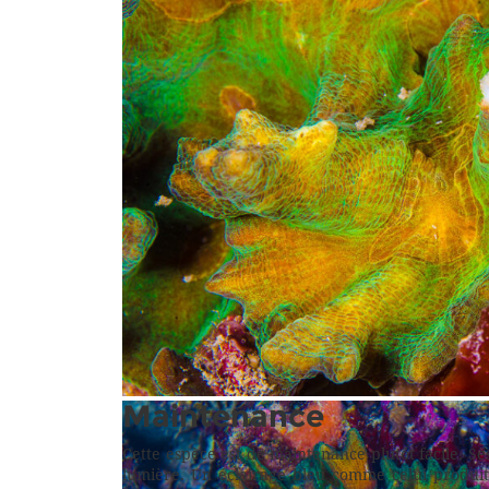
Maintenance
Les branches courtes créent des turbulences nécessai
Cette espèce est de maintenance plutôt facile. Se
lumière. Un éclairage bleu comme celui produit