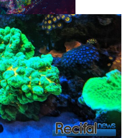
laire ‘Space invader’.
rriture directement dans la bouche.