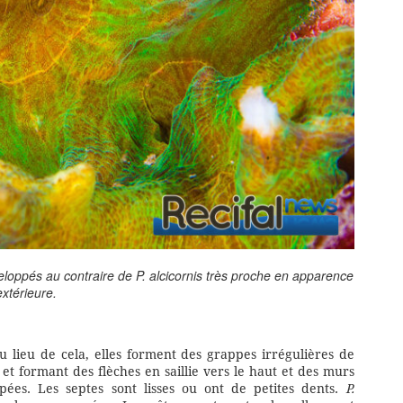
eloppés au contraire de P. alcicornis très proche en apparence
extérieure.
u lieu de cela, elles forment des grappes irrégulières de
 et formant des flèches en saillie vers le haut et des murs
pées. Les septes sont lisses ou ont de petites dents.
P.