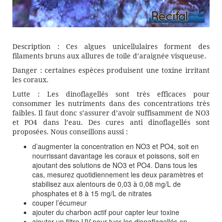
Description : Ces algues unicellulaires forment des
filaments bruns aux allures de toile d’araignée visqueuse.
Danger : certaines espèces produisent une toxine irritant
les coraux.
Lutte : Les dinoflagellés sont très efficaces pour
consommer les nutriments dans des concentrations très
faibles. Il faut donc s’assurer d’avoir suffisamment de NO3
et PO4 dans l’eau. Des cures anti dinoflagellés sont
proposées. Nous conseillons aussi :
d’augmenter la concentration en NO3 et PO4, soit en
nourrissant davantage les coraux et poissons, soit en
ajoutant des solutions de NO3 et PO4. Dans tous les
cas, mesurez quotidiennement les deux paramètres et
stabilisez aux alentours de 0,03 à 0,08 mg/L de
phosphates et 8 à 15 mg/L de nitrates
couper l’écumeur
ajouter du charbon actif pour capter leur toxine
ajouter un filtre UV pour tuer les dionaflagellés en