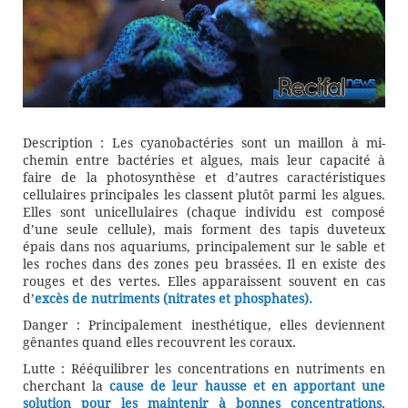
Description : Les cyanobactéries sont un maillon à mi-
chemin entre bactéries et algues, mais leur capacité à
faire de la photosynthèse et d’autres caractéristiques
cellulaires principales les classent plutôt parmi les algues.
Elles sont unicellulaires (chaque individu est composé
d’une seule cellule), mais forment des tapis duveteux
épais dans nos aquariums, principalement sur le sable et
les roches dans des zones peu brassées. Il en existe des
rouges et des vertes. Elles apparaissent souvent en cas
d’
excès de nutriments (nitrates et phosphates).
Danger : Principalement inesthétique, elles deviennent
gênantes quand elles recouvrent les coraux.
Lutte : Rééquilibrer les concentrations en nutriments en
cherchant la
cause de leur hausse et en apportant une
solution pour les maintenir à bonnes concentrations
.