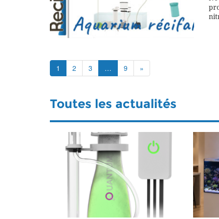
pr
nit
1
2
3
…
9
»
Toutes les actualités