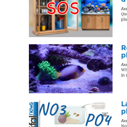
Axe
Que
pla
R
p
Axe
Wh
in
L
p
Axe
Nou