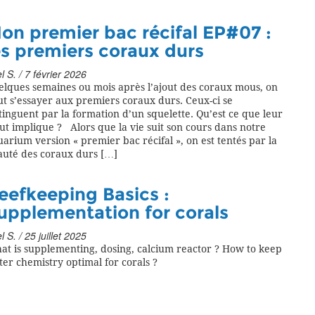
on premier bac récifal EP#07 :
es premiers coraux durs
l S. / 7 février 2026
elques semaines ou mois après l’ajout des coraux mous, on
t s’essayer aux premiers coraux durs. Ceux-ci se
tinguent par la formation d’un squelette. Qu’est ce que leur
ut implique ? Alors que la vie suit son cours dans notre
arium version « premier bac récifal », on est tentés par la
auté des coraux durs […]
eefkeeping Basics :
upplementation for corals
l S. / 25 juillet 2025
at is supplementing, dosing, calcium reactor ? How to keep
er chemistry optimal for corals ?