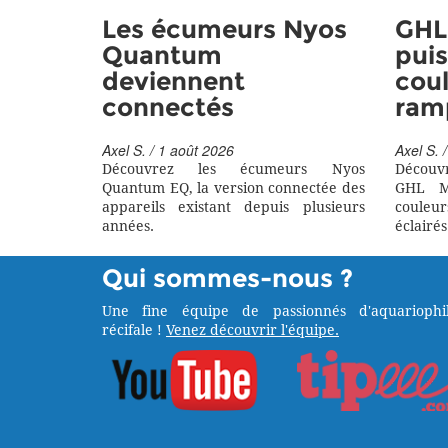
Les écumeurs Nyos
GHL 
Quantum
puis
deviennent
coul
connectés
ram
Axel S. / 1 août 2026
Axel S. /
Découvrez les écumeurs Nyos
Découv
Quantum EQ, la version connectée des
GHL M
appareils existant depuis plusieurs
couleu
années.
éclairés
Qui sommes-nous ?
Une fine équipe de passionnés d'aquariophil
récifale !
Venez découvrir l'équipe.