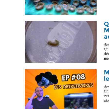
Q
M
a
Axe
Qu'
dém
mic
M
l
Axe
On 
ver
ajo