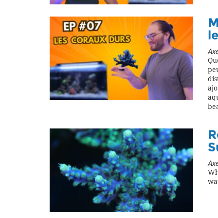
M
l
Axe
Qu
peu
dis
ajo
aqu
be
R
S
Axe
Wh
wat