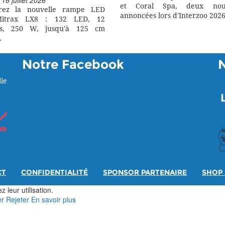
 16 juillet 2026
et Coral Spa, deux nouv
rez la nouvelle rampe LED
annoncées lors d'Interzoo 2026
itrax LX8 : 132 LED, 12
rs, 250 W, jusqu'à 125 cm
.
Notre Facebook
ie
CT
CONFIDENTIALITÉ
SPONSOR PARTENAIRE
SHOP 
 leur utilisation.
er
Rejeter
En savoir plus