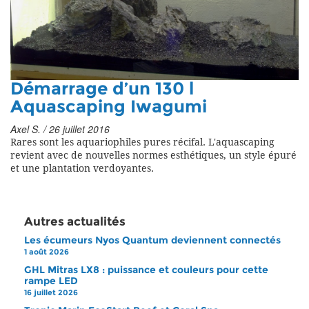
Démarrage d’un 130 l
Aquascaping Iwagumi
Axel S. / 26 juillet 2016
Rares sont les aquariophiles pures récifal. L'aquascaping
revient avec de nouvelles normes esthétiques, un style épuré
et une plantation verdoyantes.
Autres actualités
Les écumeurs Nyos Quantum deviennent connectés
1 août 2026
GHL Mitras LX8 : puissance et couleurs pour cette
rampe LED
16 juillet 2026